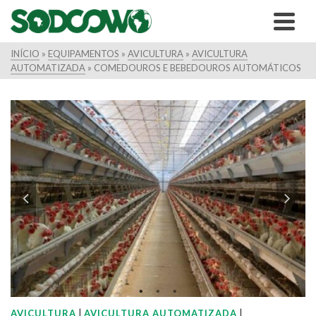
INÍCIO
»
EQUIPAMENTOS
»
AVICULTURA
»
AVICULTURA
AUTOMATIZADA
»
COMEDOUROS E BEBEDOUROS AUTOMÁTICOS
|
|
AVICULTURA
AVICULTURA AUTOMATIZADA