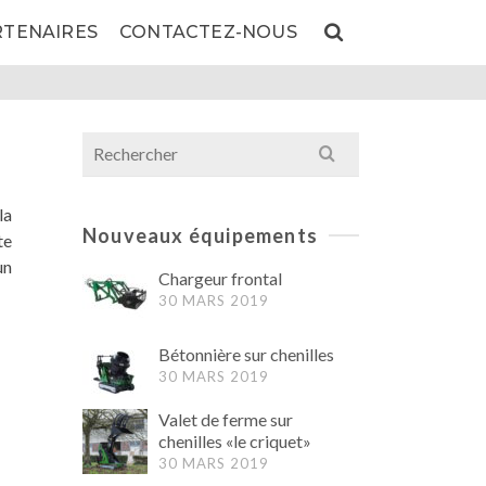
RTENAIRES
CONTACTEZ-NOUS
Search
for:
la
Nouveaux équipements
te
un
Chargeur frontal
30 MARS 2019
Bétonnière sur chenilles
30 MARS 2019
Valet de ferme sur
chenilles «le criquet»
30 MARS 2019