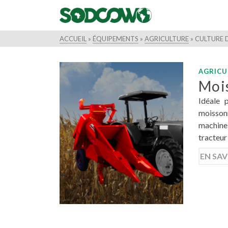
ACCUEIL
»
ÉQUIPEMENTS
»
AGRICULTURE
»
CULTURE 
AGRICU
Moi
Idéale p
moissonn
machine 
tracteur
EN SAV