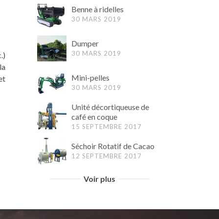
Benne à ridelles
30 MARS 2019
Dumper
30 MARS 2019
.)
la
Mini-pelles
et
30 MARS 2019
Unité décortiqueuse de
café en coque
15 SEPTEMBRE 2017
Séchoir Rotatif de Cacao
12 SEPTEMBRE 2017
Voir plus